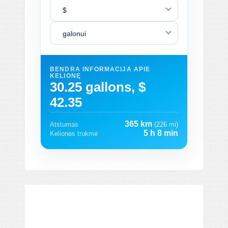
$
galonui
BENDRA INFORMACIJA APIE
KELIONĘ
30.25 gallons, $
42.35
365 km
Atstumas
(226 mi)
5 h 8 min
Kelionės trukmė