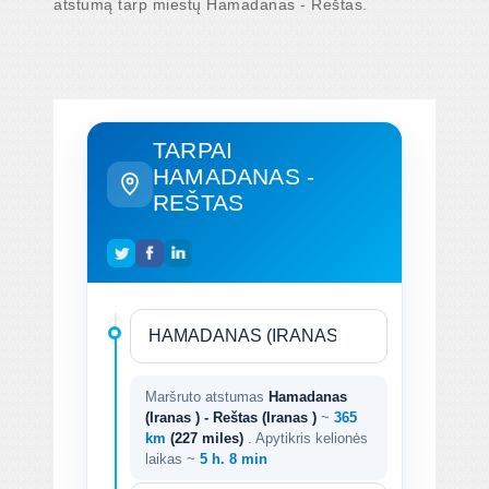
atstumą tarp miestų Hamadanas - Reštas.
TARPAI
HAMADANAS -
REŠTAS
Maršruto atstumas
Hamadanas
(Iranas ) - Reštas (Iranas )
~
365
km
(227 miles)
. Apytikris kelionės
laikas ~
5 h. 8 min