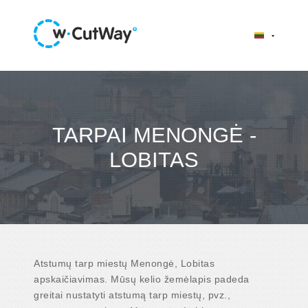
TARPAI MENONGĖ -
LOBITAS
Atstumų tarp miestų Menongė, Lobitas
apskaičiavimas. Mūsų kelio žemėlapis padeda
greitai nustatyti atstumą tarp miestų, pvz.,