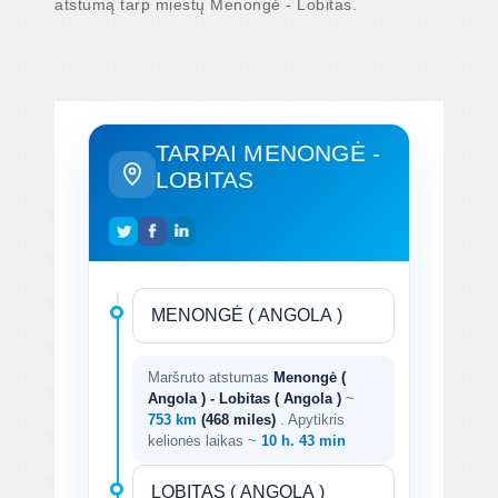
atstumą tarp miestų Menongė - Lobitas.
TARPAI MENONGĖ -
LOBITAS
Maršruto atstumas
Menongė (
Angola ) - Lobitas ( Angola )
~
753 km
(468 miles)
. Apytikris
kelionės laikas ~
10 h. 43 min