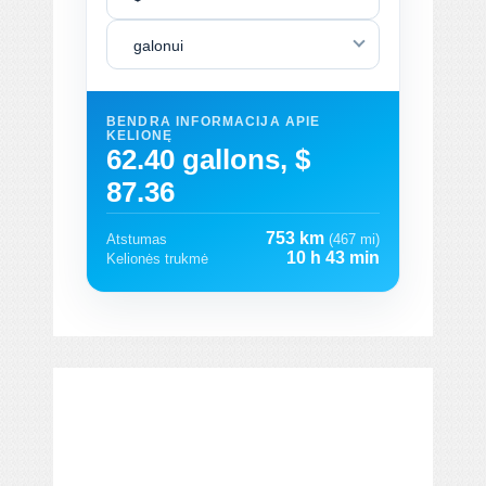
galonui
BENDRA INFORMACIJA APIE
KELIONĘ
62.40 gallons, $
87.36
753 km
Atstumas
(467 mi)
10 h 43 min
Kelionės trukmė