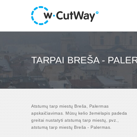
TARPAI BREŠA - PALE
Atstumų tarp miestų Breša, Palermas
apskaičiavimas. Mūsų kelio žemėlapis padeda
greitai nustatyti atstumą tarp miestų, pvz.,
atstumą tarp miestų Breša - Palermas.