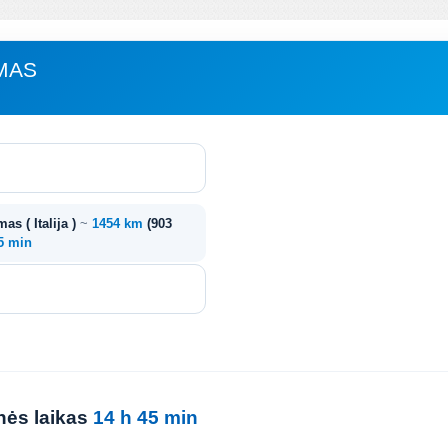
RMAS
mas ( Italija )
~
1454 km
(903
45 min
onės laikas
14 h 45 min