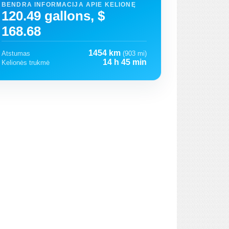
BENDRA INFORMACIJA APIE KELIONĘ
120.49 gallons, $
168.68
1454 km
Atstumas
(903 mi)
14 h 45 min
Kelionės trukmė