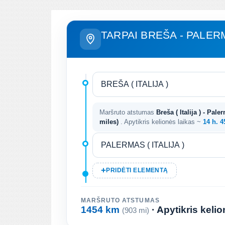
TARPAI BREŠA - PALE
Maršruto atstumas
Breša ( Italija ) - Paler
miles)
. Apytikris kelionės laikas ~
14 h. 
PRIDĖTI ELEMENTĄ
MARŠRUTO ATSTUMAS
1454 km
· Apytikris keli
(903 mi)