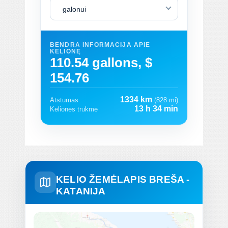
galonui
BENDRA INFORMACIJA APIE
KELIONĘ
110.54 gallons, $
154.76
1334 km
Atstumas
(828 mi)
13 h 34 min
Kelionės trukmė
KELIO ŽEMĖLAPIS BREŠA -
KATANIJA