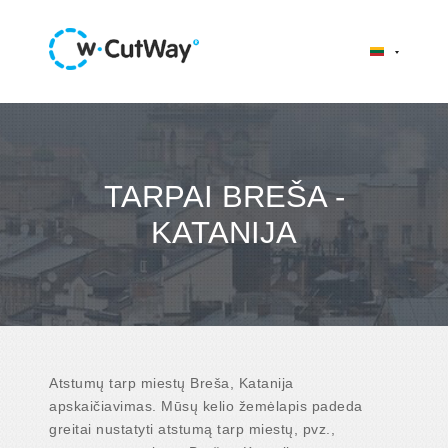
TARPAI BREŠA -
KATANIJA
Atstumų tarp miestų Breša, Katanija
apskaičiavimas. Mūsų kelio žemėlapis padeda
greitai nustatyti atstumą tarp miestų, pvz.,