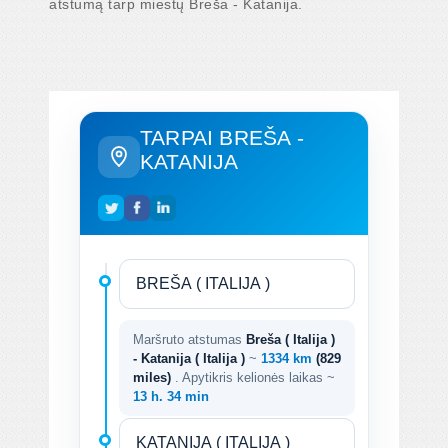
atstumą tarp miestų Breša - Katanija.
TARPAI BREŠA -
KATANIJA
Maršruto atstumas
Breša ( Italija )
- Katanija ( Italija )
~
1334 km
(829
miles)
. Apytikris kelionės laikas ~
13 h. 34 min