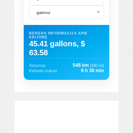
galonui
BENDRA INFORMACIJA APIE
KELIONĘ
45.41 gallons, $
63.58
548 km
Atstumas
(340 mi)
6 h 36 min
Kelionės trukmė