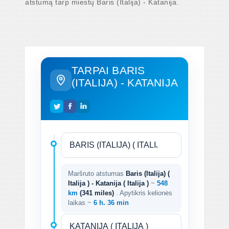
atstumą tarp miestų Baris (Italija) - Katanija.
TARPAI BARIS
(ITALIJA) - KATANIJA
Maršruto atstumas
Baris (Italija) (
Italija ) - Katanija ( Italija )
~
548
km
(341 miles)
. Apytikris kelionės
laikas ~
6 h. 36 min