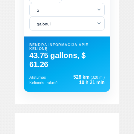
$
galonui
BENDRA INFORMACIJA APIE
KELIONĘ
43.75 gallons, $
61.26
528 km
Atstumas
(328 mi)
10 h 21 min
Kelionės trukmė