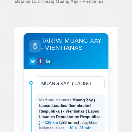
atstumą tarp miestų Muang Xay - Vientianas.
TARPAI MUANG XAY
- VIENTIANAS
Maršruto atstumas
Muang Xay (
Laoso Liaudies Demokratinė
Respublika ) - Vientianas ( Laoso
Liaudies Demokratinė Respublika
)
~
528 km
(328 miles)
. Apytikris
kelionės laikas ~
10 h. 21 min