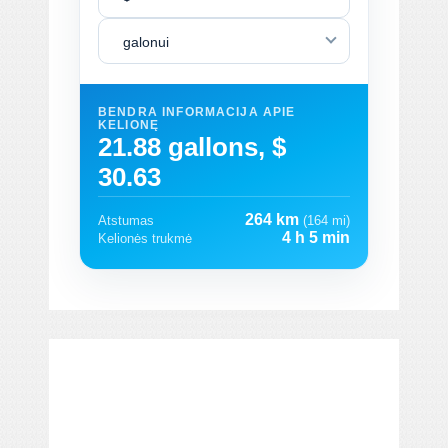
galonui
BENDRA INFORMACIJA APIE
KELIONĘ
21.88 gallons, $
30.63
264 km
Atstumas
(164 mi)
4 h 5 min
Kelionės trukmė