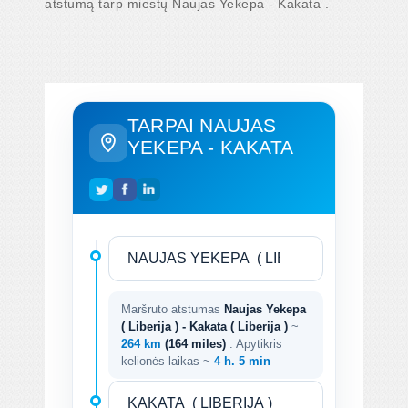
atstumą tarp miestų Naujas Yekepa - Kakata .
TARPAI NAUJAS
YEKEPA - KAKATA
Maršruto atstumas
Naujas Yekepa
( Liberija ) - Kakata ( Liberija )
~
264 km
(164 miles)
. Apytikris
kelionės laikas ~
4 h. 5 min