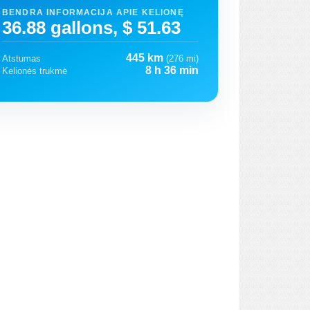
BENDRA INFORMACIJA APIE KELIONĘ
36.88 gallons, $ 51.63
445 km
Atstumas
(276 mi)
8 h 36 min
Kelionės trukmė