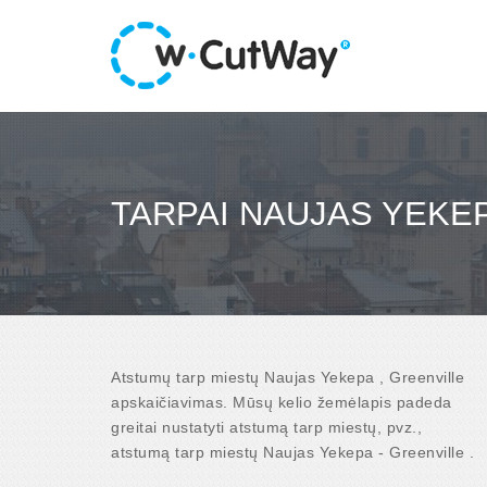
TARPAI NAUJAS YEKEP
Atstumų tarp miestų Naujas Yekepa , Greenville
apskaičiavimas. Mūsų kelio žemėlapis padeda
greitai nustatyti atstumą tarp miestų, pvz.,
atstumą tarp miestų Naujas Yekepa - Greenville .