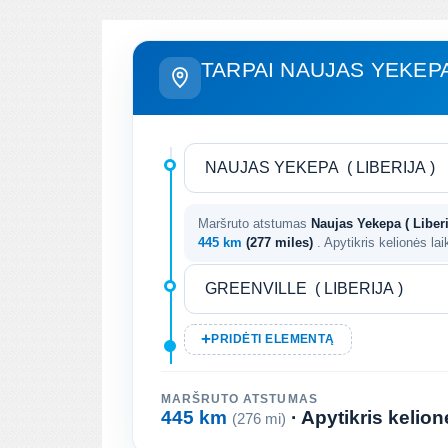
TARPAI NAUJAS YEKEPA
Maršruto atstumas
Naujas Yekepa ( Liberij
445 km
(277 miles)
. Apytikris kelionės la
PRIDĖTI ELEMENTĄ
MARŠRUTO ATSTUMAS
445 km
· Apytikris kelio
(276 mi)