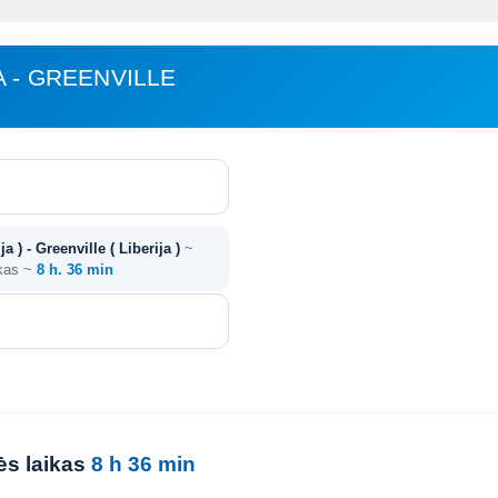
 - GREENVILLE
a ) - Greenville ( Liberija )
~
ikas ~
8 h. 36 min
nės laikas
8 h 36 min