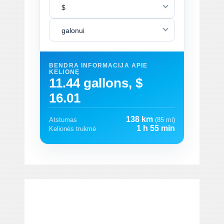
$
galonui
BENDRA INFORMACIJA APIE
KELIONĘ
11.44 gallons, $
16.01
138 km
Atstumas
(85 mi)
1 h 55 min
Kelionės trukmė