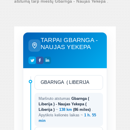
atstumą tarp miestų Gbarnga - Naujas Yekepa .
TARPAI GBARNGA -
NAUJAS YEKEPA
Maršruto atstumas
Gbarnga (
Liberija ) - Naujas Yekepa (
Liberija )
~
138 km
(86 miles)
.
Apytikris kelionės laikas ~
1 h. 55
min