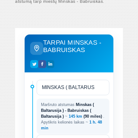
atstumą tarp miestų Minskas - Babruiskas.
TARPAI MINSKAS -
BABRUISKAS
Maršruto atstumas
Minskas (
Baltarusija ) - Babruiskas (
Baltarusija )
~
145 km
(90 miles)
.
Apytikris kelionės laikas ~
1 h. 48
min