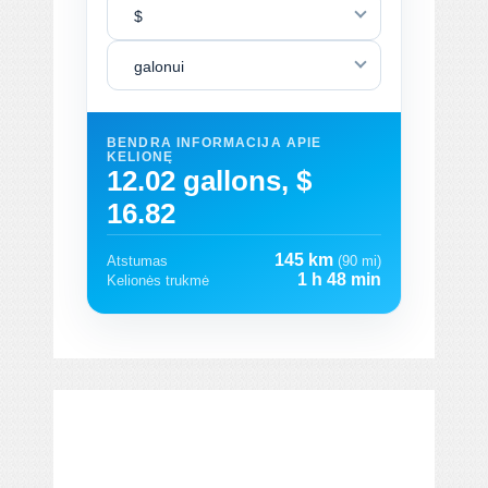
$
galonui
BENDRA INFORMACIJA APIE
KELIONĘ
12.02 gallons, $
16.82
145 km
Atstumas
(90 mi)
1 h 48 min
Kelionės trukmė