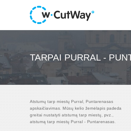
TARPAI PURRAL - PU
Atstumų tarp miestų Purral, Puntarenasas
apskaičiavimas. Mūsų kelio žemėlapis padeda
greitai nustatyti atstumą tarp miestų, pvz.,
atstumą tarp miestų Purral - Puntarenasas.