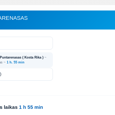
TARENASAS
- Puntarenasas ( Kosta Rika )
~
kas ~
1 h. 55 min
ės laikas
1 h 55 min