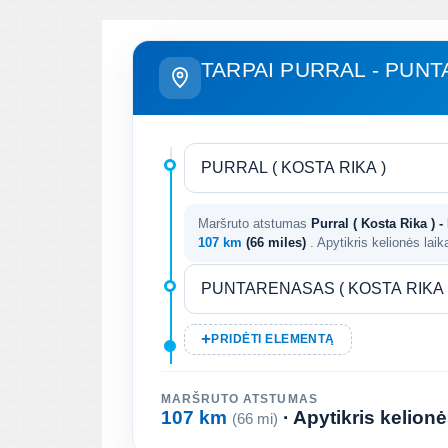
TARPAI PURRAL - PUN
Maršruto atstumas
Purral ( Kosta Rika ) 
107 km
(66 miles)
. Apytikris kelionės lai
PRIDĖTI ELEMENTĄ
MARŠRUTO ATSTUMAS
107 km
· Apytikris kelion
(66 mi)