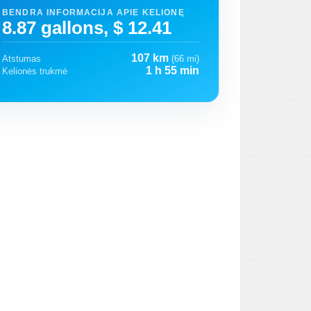
BENDRA INFORMACIJA APIE KELIONĘ
8.87 gallons, $ 12.41
107 km
Atstumas
(66 mi)
1 h 55 min
Kelionės trukmė