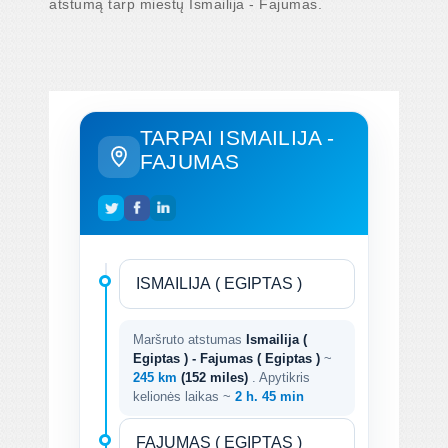
atstumą tarp miestų Ismailija - Fajumas.
TARPAI ISMAILIJA -
FAJUMAS
Maršruto atstumas
Ismailija (
Egiptas ) - Fajumas ( Egiptas )
~
245 km
(152 miles)
. Apytikris
kelionės laikas ~
2 h. 45 min