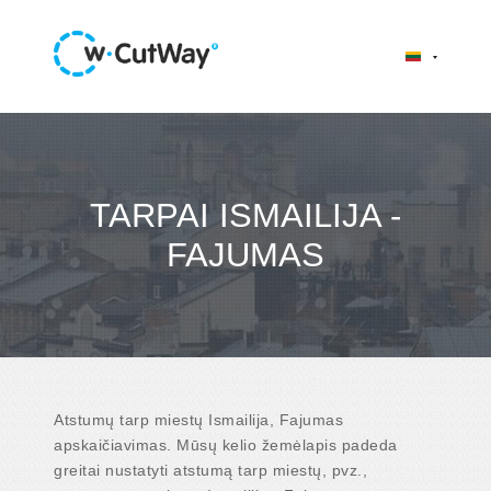
TARPAI ISMAILIJA -
FAJUMAS
Atstumų tarp miestų Ismailija, Fajumas
apskaičiavimas. Mūsų kelio žemėlapis padeda
greitai nustatyti atstumą tarp miestų, pvz.,