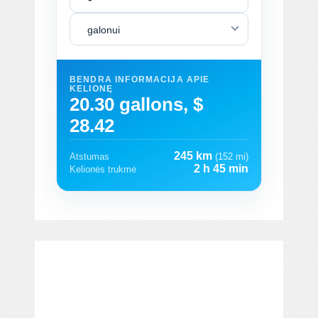
galonui
BENDRA INFORMACIJA APIE
KELIONĘ
20.30 gallons, $
28.42
245 km
Atstumas
(152 mi)
2 h 45 min
Kelionės trukmė