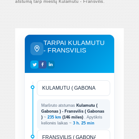
atstumą tarp miestų Kulamutu - Fransvilis.
TARPAI KULAMUTU
- FRANSVILIS
Maršruto atstumas
Kulamutu (
Gabonas ) - Fransvilis ( Gabonas
)
~
235 km
(146 miles)
. Apytikris
kelionės laikas ~
3 h. 25 min