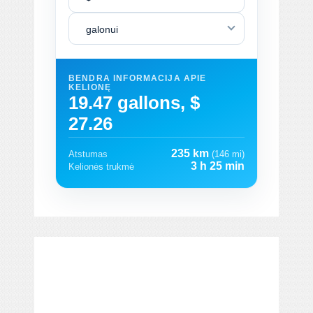
galonui
BENDRA INFORMACIJA APIE
KELIONĘ
19.47 gallons, $
27.26
235 km
Atstumas
(146 mi)
3 h 25 min
Kelionės trukmė