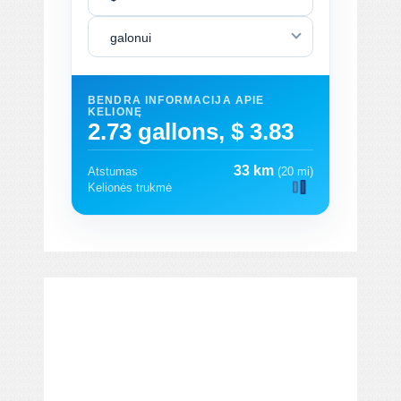
galonui
BENDRA INFORMACIJA APIE
KELIONĘ
2.73 gallons, $ 3.83
33 km
Atstumas
(20 mi)
Kelionės trukmė