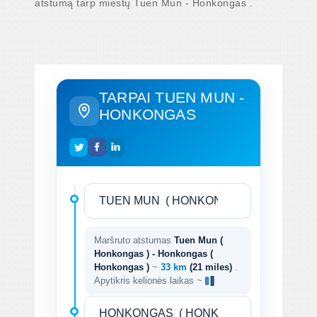
atstumą tarp miestų Tuen Mun - Honkongas .
TARPAI TUEN MUN -
HONKONGAS
Maršruto atstumas
Tuen Mun (
Honkongas ) - Honkongas (
Honkongas )
~
33 km
(21 miles)
.
Apytikris kelionės laikas ~