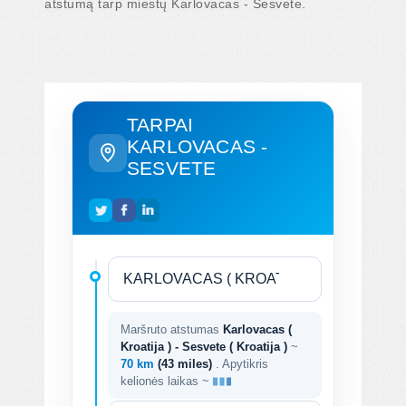
atstumą tarp miestų Karlovacas - Sesvete.
TARPAI
KARLOVACAS -
SESVETE
Maršruto atstumas
Karlovacas (
Kroatija ) - Sesvete ( Kroatija )
~
70 km
(43 miles)
. Apytikris
kelionės laikas ~