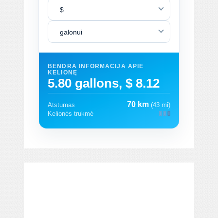
$
galonui
BENDRA INFORMACIJA APIE
KELIONĘ
5.80 gallons, $ 8.12
70 km
Atstumas
(43 mi)
Kelionės trukmė