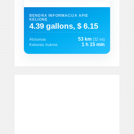
BENDRA INFORMACIJA APIE
KELIONĘ
4.39 gallons, $ 6.15
53 km
Atstumas
(32 mi)
1 h 15 min
Kelionės trukmė