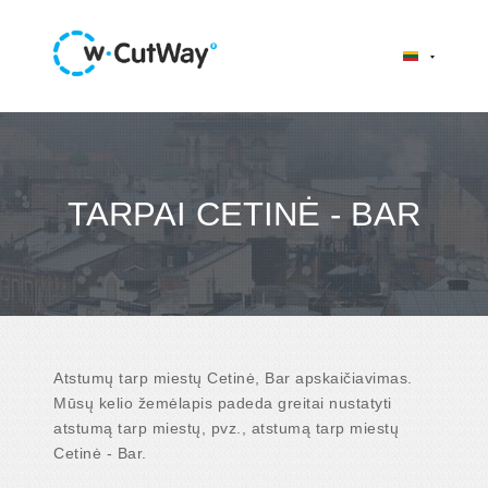
TARPAI CETINĖ - BAR
Atstumų tarp miestų Cetinė, Bar apskaičiavimas.
Mūsų kelio žemėlapis padeda greitai nustatyti
atstumą tarp miestų, pvz., atstumą tarp miestų
Cetinė - Bar.