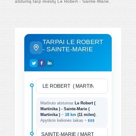
atstumą tarp miestų Le Robert - Sainte-Marie.
TARPAI LE ROBERT
- SAINTE-MARIE
Maršruto atstumas
Le Robert (
Martinika ) - Sainte-Marie (
Martinika )
~
18 km
(11 miles)
.
Apytikris kelionės laikas ~