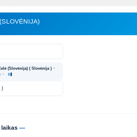
 (SLOVĖNIJA)
Celė (Slovėnija) ( Slovėnija )
~
as ~
 laikas
—