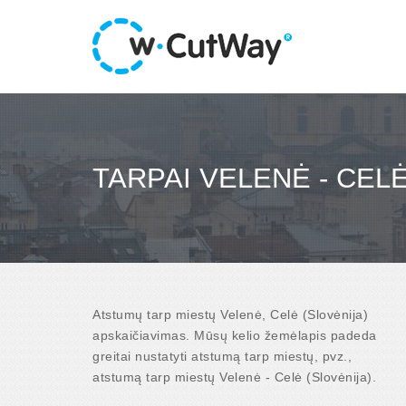
TARPAI VELENĖ - CELĖ
Atstumų tarp miestų Velenė, Celė (Slovėnija)
apskaičiavimas. Mūsų kelio žemėlapis padeda
greitai nustatyti atstumą tarp miestų, pvz.,
atstumą tarp miestų Velenė - Celė (Slovėnija).