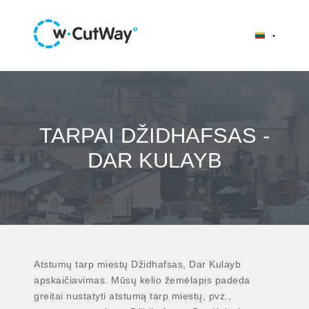
TARPAI DŽIDHAFSAS -
DAR KULAYB
Atstumų tarp miestų Džidhafsas, Dar Kulayb
apskaičiavimas. Mūsų kelio žemėlapis padeda
greitai nustatyti atstumą tarp miestų, pvz.,