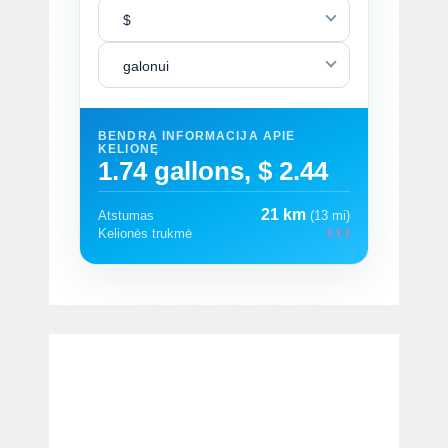
$
galonui
BENDRA INFORMACIJA APIE
KELIONĘ
1.74 gallons, $ 2.44
21 km
Atstumas
(13 mi)
Kelionės trukmė