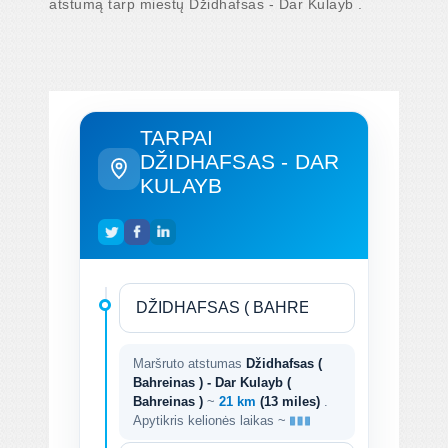
atstumą tarp miestų Džidhafsas - Dar Kulayb .
TARPAI
DŽIDHAFSAS - DAR
KULAYB
Maršruto atstumas
Džidhafsas (
Bahreinas ) - Dar Kulayb (
Bahreinas )
~
21 km
(13 miles)
.
Apytikris kelionės laikas ~