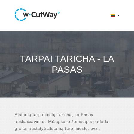
TARPAI TARICHA - LA
PASAS
Atstumų tarp miestų Taricha, La Pasas
apskaičiavimas. Mūsų kelio žemėlapis padeda
greitai nustatyti atstumą tarp miestų, pvz.,