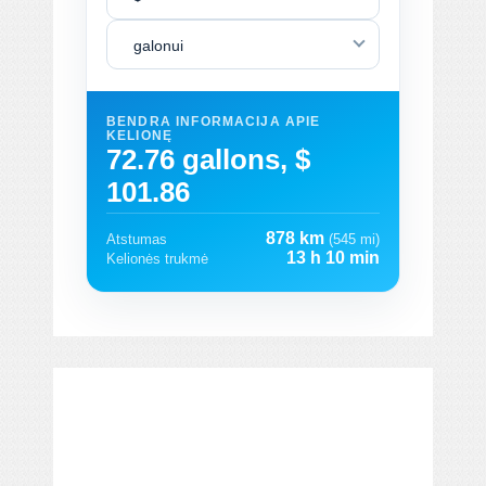
galonui
BENDRA INFORMACIJA APIE
KELIONĘ
72.76 gallons, $
101.86
878 km
Atstumas
(545 mi)
13 h 10 min
Kelionės trukmė