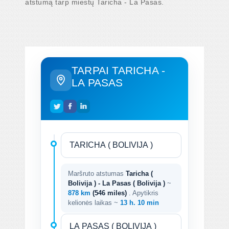
atstumą tarp miestų Taricha - La Pasas.
TARPAI TARICHA -
LA PASAS
Maršruto atstumas
Taricha (
Bolivija ) - La Pasas ( Bolivija )
~
878 km
(546 miles)
. Apytikris
kelionės laikas ~
13 h. 10 min