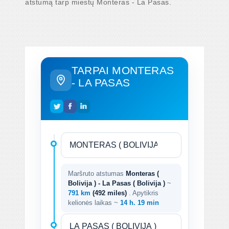
atstumą tarp miestų Monteras - La Pasas.
TARPAI MONTERAS
- LA PASAS
Maršruto atstumas
Monteras (
Bolivija ) - La Pasas ( Bolivija )
~
791 km
(492 miles)
. Apytikris
kelionės laikas ~
14 h. 19 min