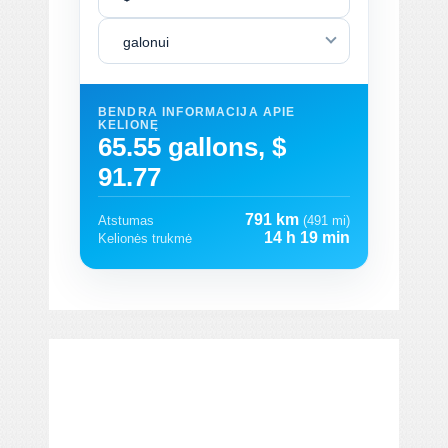
galonui
BENDRA INFORMACIJA APIE
KELIONĘ
65.55 gallons, $
91.77
791 km
Atstumas
(491 mi)
14 h 19 min
Kelionės trukmė