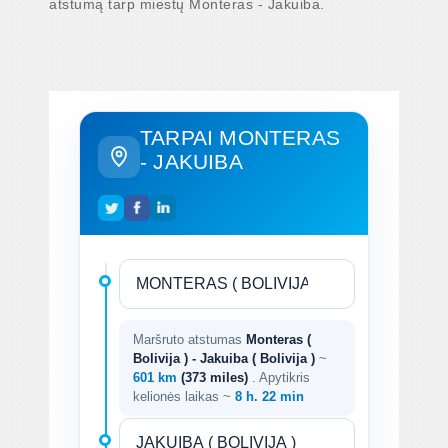
atstumą tarp miestų Monteras - Jakuiba.
TARPAI MONTERAS
- JAKUIBA
Maršruto atstumas
Monteras (
Bolivija ) - Jakuiba ( Bolivija )
~
601 km
(373 miles)
. Apytikris
kelionės laikas ~
8 h. 22 min