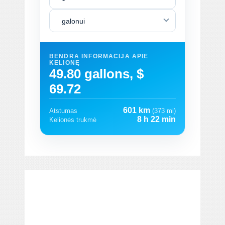
galonui
BENDRA INFORMACIJA APIE
KELIONĘ
49.80 gallons, $
69.72
601 km
Atstumas
(373 mi)
8 h 22 min
Kelionės trukmė