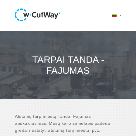
TARPAI TANDA -
FAJUMAS
Atstumų tarp miestų Tanda, Fajumas
apskaičiavimas. Mūsų kelio žemėlapis padeda
greitai nustatyti atstumą tarp miestų, pvz.,