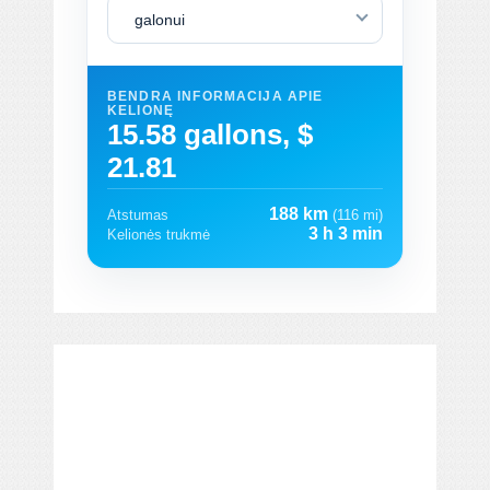
galonui
BENDRA INFORMACIJA APIE
KELIONĘ
15.58 gallons, $
21.81
188 km
Atstumas
(116 mi)
3 h 3 min
Kelionės trukmė