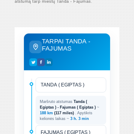
atstumą tarp miestų Tanda - Fajumas.
TARPAI TANDA -
FAJUMAS
Maršruto atstumas
Tanda (
Egiptas ) - Fajumas ( Egiptas )
~
188 km
(117 miles)
. Apytikris
kelionės laikas ~
3 h. 3 min